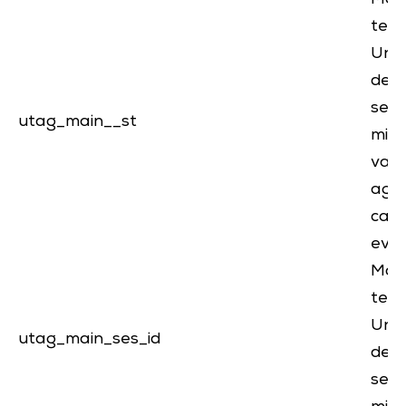
tem
Uni
dell
sess
utag_main__st
milli
valo
aggi
caso
even
Mar
tem
Uni
utag_main_ses_id
dell
sess