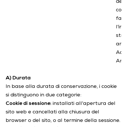
del 
cook
faci
l'in
stru
anal
Ado
Anal
A) Durata
In base alla durata di conservazione, i cookie
si distinguono in due categorie:
Cookie di sessione:
installati all'apertura del
sito web e cancellati alla chiusura del
browser o del sito, o al termine della sessione.