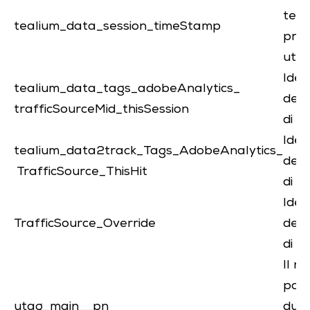
temp
tealium_data_session_timeStamp
prim
ute
Iden
tealium_data_tags_adobeAnalytics_
del
trafficSourceMid_thisSession
di m
Iden
tealium_data2track_Tags_AdobeAnalytics_
del
TrafficSource_ThisHit
di m
Iden
TrafficSource_Override
del
di m
Il n
pagi
utag_main__pn
dura