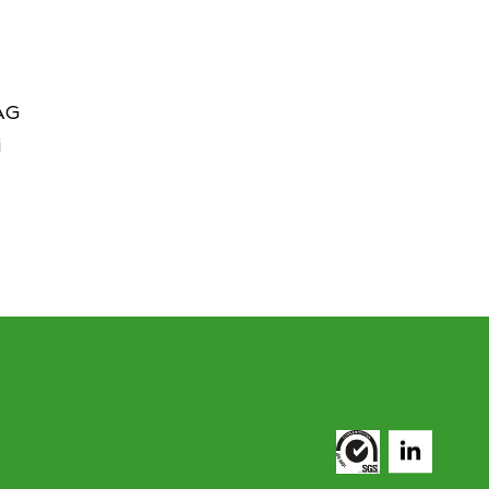
CAG
i