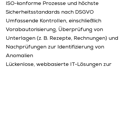
ISO-konforme Prozesse und höchste
Sicherheitsstandards nach DSGVO
Umfassende Kontrollen, einschließlich
Vorabautorisierung, Überprüfung von
Unterlagen (z. B. Rezepte, Rechnungen) und
Nachprüfungen zur Identifizierung von
Anomalien
Lückenlose, webbasierte IT-Lösungen zur
präzisen und effizienten Verwaltung
Unsere Kontrollabläufe
✓ In der Vorbereitung – spezifische
Schulung für Sachbearbeiterinnen und
Sachbearbeiter
✓ Im Leistungsfall – Echtzeit-
Überprüfung der Leistungsberechtigung, des